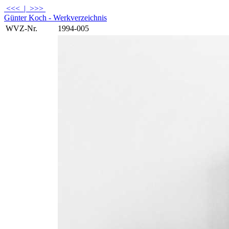
<<<
|
>>>
Günter Koch - Werkverzeichnis
WVZ-Nr.
1994-005