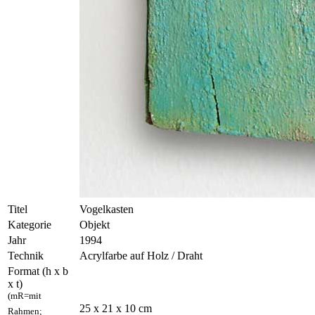
Titel
Vogelkasten
Kategorie
Objekt
Jahr
1994
Technik
Acrylfarbe auf Holz / Draht
Format (h x b
x t)
(mR=mit
25 x 21 x 10 cm
Rahmen;